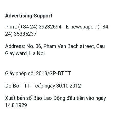
Advertising Support
Print: (+84 24) 39232694
-
E-newspaper: (+84
24) 35335237
Address: No. 06, Pham Van Bach street, Cau
Giay ward, Ha Noi.
Giấy phép số:
2013/GP-BTTT
Do Bộ TTTT cấp
ngày 30.10.2012
Xuất bản số Báo Lao Động đầu tiên vào ngày
14.8.1929