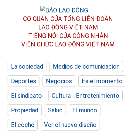
CƠ QUAN CỦA TỔNG LIÊN ĐOÀN
LAO ĐỘNG VIỆT NAM
TIẾNG NÓI CỦA CÔNG NHÂN
VIÊN CHỨC LAO ĐỘNG
VIỆT NAM
La sociedad
Medios de comunicacion
Deportes
Negocios
Es el momento
El sindicato
Cultura - Entretenimiento
Propiedad
Salud
El mundo
El coche
Ver el nuevo diseño