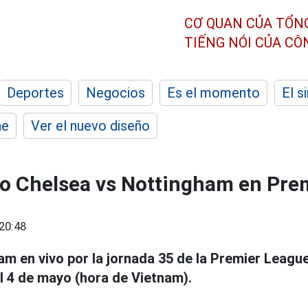
CƠ QUAN CỦA TỔN
TIẾNG NÓI CỦA C
Deportes
Negocios
Es el momento
El s
he
Ver el nuevo diseño
vo Chelsea vs Nottingham en Pre
20:48
m en vivo por la jornada 35 de la Premier League
el 4 de mayo (hora de Vietnam).