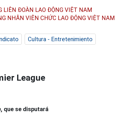
G LIÊN ĐOÀN
LAO ĐỘNG VIỆT NAM
ÔNG NHÂN
VIÊN CHỨC LAO ĐỘNG
VIỆT NAM
indicato
Cultura - Entretenimiento
mier League
, que se disputará