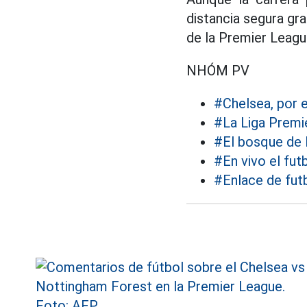
distancia segura gr
de la Premier Leagu
NHÓM PV
#Chelsea, por 
#La Liga Premi
#El bosque de
#En vivo el fut
#Enlace de futb