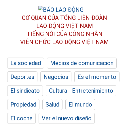
CƠ QUAN CỦA TỔNG LIÊN ĐOÀN
LAO ĐỘNG VIỆT NAM
TIẾNG NÓI CỦA CÔNG NHÂN
VIÊN CHỨC LAO ĐỘNG
VIỆT NAM
La sociedad
Medios de comunicacion
Deportes
Negocios
Es el momento
El sindicato
Cultura - Entretenimiento
Propiedad
Salud
El mundo
El coche
Ver el nuevo diseño