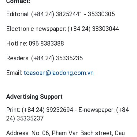
Contact:
Editorial:
(+84 24) 38252441
-
35330305
Electronic newspaper:
(+84 24) 38303044
Hotline:
096 8383388
Readers:
(+84 24) 35335235
Email:
toasoan@laodong.com.vn
Advertising Support
Print: (+84 24) 39232694
-
E-newspaper: (+84
24) 35335237
Address: No. 06, Pham Van Bach street, Cau