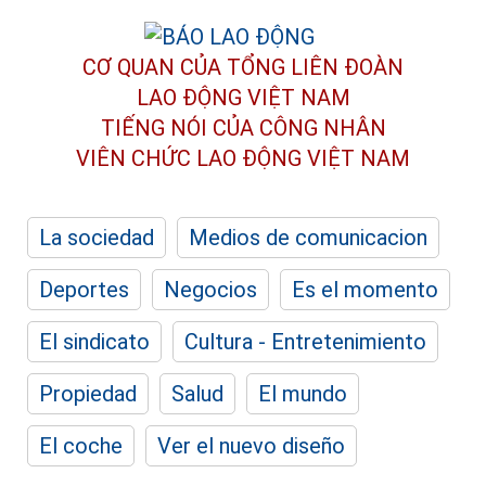
CƠ QUAN CỦA TỔNG LIÊN ĐOÀN
LAO ĐỘNG VIỆT NAM
TIẾNG NÓI CỦA CÔNG NHÂN
VIÊN CHỨC LAO ĐỘNG
VIỆT NAM
La sociedad
Medios de comunicacion
Deportes
Negocios
Es el momento
El sindicato
Cultura - Entretenimiento
Propiedad
Salud
El mundo
El coche
Ver el nuevo diseño