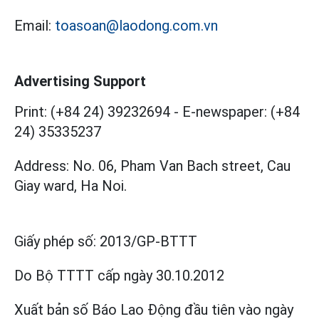
Email:
toasoan@laodong.com.vn
Advertising Support
Print: (+84 24) 39232694
-
E-newspaper: (+84
24) 35335237
Address: No. 06, Pham Van Bach street, Cau
Giay ward, Ha Noi.
Giấy phép số:
2013/GP-BTTT
Do Bộ TTTT cấp
ngày 30.10.2012
Xuất bản số Báo Lao Động đầu tiên vào ngày