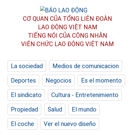
CƠ QUAN CỦA TỔNG LIÊN ĐOÀN
LAO ĐỘNG VIỆT NAM
TIẾNG NÓI CỦA CÔNG NHÂN
VIÊN CHỨC LAO ĐỘNG
VIỆT NAM
La sociedad
Medios de comunicacion
Deportes
Negocios
Es el momento
El sindicato
Cultura - Entretenimiento
Propiedad
Salud
El mundo
El coche
Ver el nuevo diseño