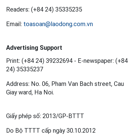
Readers:
(+84 24) 35335235
Email:
toasoan@laodong.com.vn
Advertising Support
Print: (+84 24) 39232694
-
E-newspaper: (+84
24) 35335237
Address: No. 06, Pham Van Bach street, Cau
Giay ward, Ha Noi.
Giấy phép số:
2013/GP-BTTT
Do Bộ TTTT cấp
ngày 30.10.2012