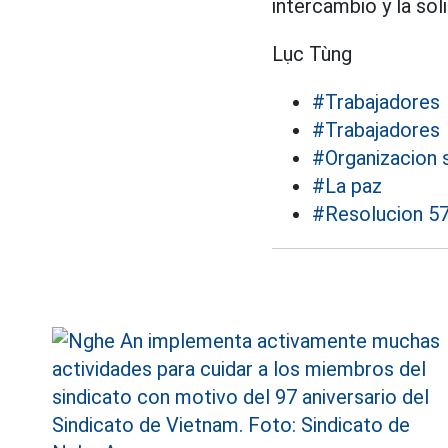
intercambio y la sol
Lục Tùng
#Trabajadores
#Trabajadores
#Organizacion s
#La paz
#Resolucion 