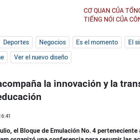
CƠ QUAN CỦA TỔN
TIẾNG NÓI CỦA C
Deportes
Negocios
Es el momento
El s
he
Ver el nuevo diseño
 acompaña la innovación y la tra
 educación
16:41
 julio, el Bloque de Emulación No. 4 perteneciente
am organizó una conferencia para resumir las ac