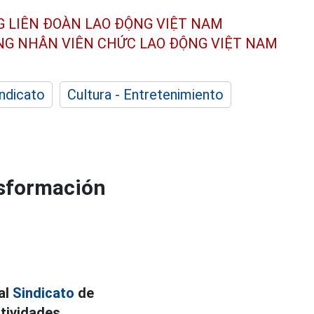
G LIÊN ĐOÀN
LAO ĐỘNG VIỆT NAM
ÔNG NHÂN
VIÊN CHỨC LAO ĐỘNG
VIỆT NAM
indicato
Cultura - Entretenimiento
nsformación
 al
Sindicato
de
tividades