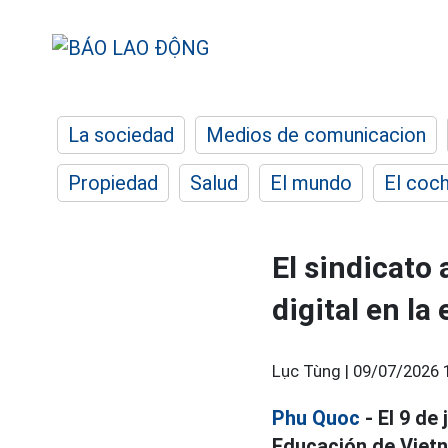
La sociedad
Medios de comunicacion
Propiedad
Salud
El mundo
El coc
El sindicato
digital en la
Lục Tùng |
09/07/2026 
Phu Quoc
- El 9 de
Educación de Vietn