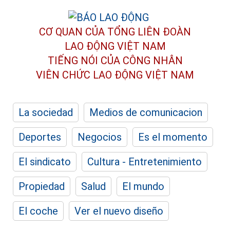
CƠ QUAN CỦA TỔNG LIÊN ĐOÀN
LAO ĐỘNG VIỆT NAM
TIẾNG NÓI CỦA CÔNG NHÂN
VIÊN CHỨC LAO ĐỘNG
VIỆT NAM
La sociedad
Medios de comunicacion
Deportes
Negocios
Es el momento
El sindicato
Cultura - Entretenimiento
Propiedad
Salud
El mundo
El coche
Ver el nuevo diseño