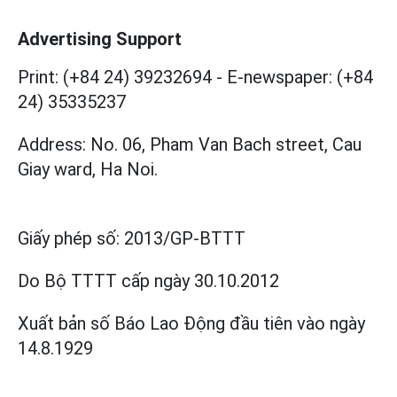
Advertising Support
Print: (+84 24) 39232694
-
E-newspaper: (+84
24) 35335237
Address: No. 06, Pham Van Bach street, Cau
Giay ward, Ha Noi.
Giấy phép số:
2013/GP-BTTT
Do Bộ TTTT cấp
ngày 30.10.2012
Xuất bản số Báo Lao Động đầu tiên vào ngày
14.8.1929