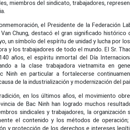
ales, miembros del sindicato, trabajadores, repres
ia.
onmemoración, el Presidente de la Federación Lab
Van Chung, destacó el gran significado histórico d
o, un símbolo del espíritu de unidad y lucha por l
dora y los trabajadores de todo el mundo. El Sr. Th
140 años, el espíritu inmortal del Día Internacion
rando a la clase trabajadora vietnamita en gen
c Ninh en particular a fortalecerse continuame
causa de la industrialización y modernización del paí
adición, en los últimos años, el movimiento obrer
rovincia de Bac Ninh han logrado muchos resulta
bros sindicales y trabajadores, la organización si
ente el contenido y los métodos de operación;
ión y protección de los derechos e intereses legít