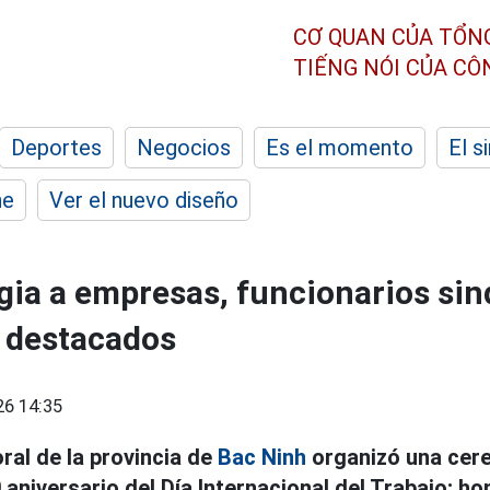
CƠ QUAN CỦA TỔN
TIẾNG NÓI CỦA C
Deportes
Negocios
Es el momento
El s
he
Ver el nuevo diseño
gia a empresas, funcionarios sin
 destacados
26 14:35
ral de la provincia de
Bac Ninh
organizó una cer
aniversario del Día Internacional del Trabajo; h