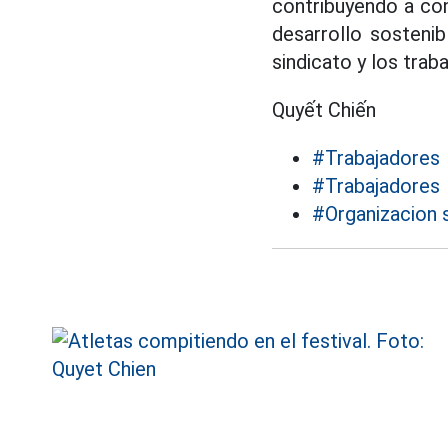
contribuyendo a con
desarrollo sosteni
sindicato y los trab
Quyết Chiến
#Trabajadores
#Trabajadores
#Organizacion s