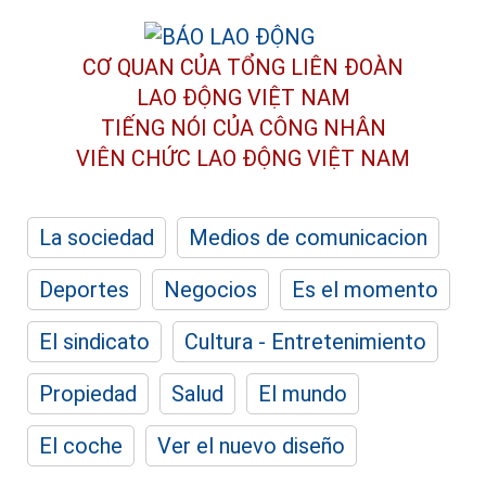
CƠ QUAN CỦA TỔNG LIÊN ĐOÀN
LAO ĐỘNG VIỆT NAM
TIẾNG NÓI CỦA CÔNG NHÂN
VIÊN CHỨC LAO ĐỘNG
VIỆT NAM
La sociedad
Medios de comunicacion
Deportes
Negocios
Es el momento
El sindicato
Cultura - Entretenimiento
Propiedad
Salud
El mundo
El coche
Ver el nuevo diseño