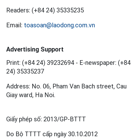
Readers:
(+84 24) 35335235
Email:
toasoan@laodong.com.vn
Advertising Support
Print: (+84 24) 39232694
-
E-newspaper: (+84
24) 35335237
Address: No. 06, Pham Van Bach street, Cau
Giay ward, Ha Noi.
Giấy phép số:
2013/GP-BTTT
Do Bộ TTTT cấp
ngày 30.10.2012