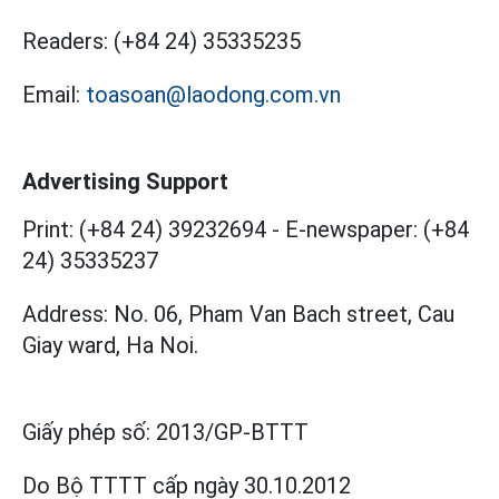
Readers:
(+84 24) 35335235
Email:
toasoan@laodong.com.vn
Advertising Support
Print: (+84 24) 39232694
-
E-newspaper: (+84
24) 35335237
Address: No. 06, Pham Van Bach street, Cau
Giay ward, Ha Noi.
Giấy phép số:
2013/GP-BTTT
Do Bộ TTTT cấp
ngày 30.10.2012