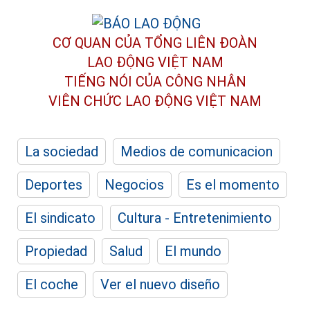
CƠ QUAN CỦA TỔNG LIÊN ĐOÀN
LAO ĐỘNG VIỆT NAM
TIẾNG NÓI CỦA CÔNG NHÂN
VIÊN CHỨC LAO ĐỘNG
VIỆT NAM
La sociedad
Medios de comunicacion
Deportes
Negocios
Es el momento
El sindicato
Cultura - Entretenimiento
Propiedad
Salud
El mundo
El coche
Ver el nuevo diseño