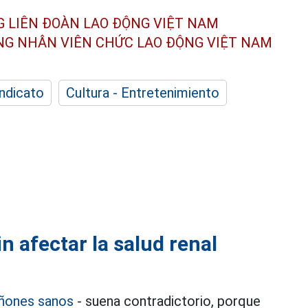
G LIÊN ĐOÀN
LAO ĐỘNG VIỆT NAM
ÔNG NHÂN
VIÊN CHỨC LAO ĐỘNG
VIỆT NAM
indicato
Cultura - Entretenimiento
 afectar la salud renal
iñones sanos
- suena contradictorio, porque