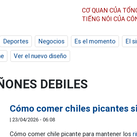
CƠ QUAN CỦA TỔN
TIẾNG NÓI CỦA C
Deportes
Negocios
Es el momento
El s
he
Ver el nuevo diseño
ÑONES DEBILES
Cómo comer chiles picantes sin
|
23/04/2026 - 06:08
Cómo comer chile picante para mantener los
r