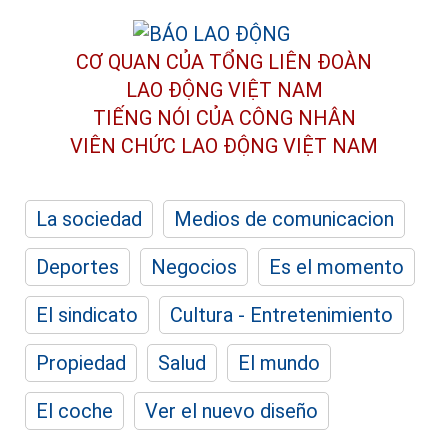
CƠ QUAN CỦA TỔNG LIÊN ĐOÀN
LAO ĐỘNG VIỆT NAM
TIẾNG NÓI CỦA CÔNG NHÂN
VIÊN CHỨC LAO ĐỘNG
VIỆT NAM
La sociedad
Medios de comunicacion
Deportes
Negocios
Es el momento
El sindicato
Cultura - Entretenimiento
Propiedad
Salud
El mundo
El coche
Ver el nuevo diseño