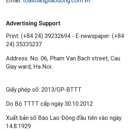
Email:
toasoan@laodong.com.vn
Advertising Support
Print: (+84 24) 39232694
-
E-newspaper: (+84
24) 35335237
Address: No. 06, Pham Van Bach street, Cau
Giay ward, Ha Noi.
Giấy phép số:
2013/GP-BTTT
Do Bộ TTTT cấp
ngày 30.10.2012
Xuất bản số Báo Lao Động đầu tiên vào ngày
14.8.1929