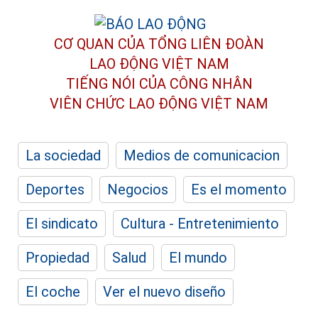
CƠ QUAN CỦA TỔNG LIÊN ĐOÀN
LAO ĐỘNG VIỆT NAM
TIẾNG NÓI CỦA CÔNG NHÂN
VIÊN CHỨC LAO ĐỘNG
VIỆT NAM
La sociedad
Medios de comunicacion
Deportes
Negocios
Es el momento
El sindicato
Cultura - Entretenimiento
Propiedad
Salud
El mundo
El coche
Ver el nuevo diseño