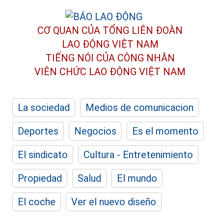
CƠ QUAN CỦA TỔNG LIÊN ĐOÀN
LAO ĐỘNG VIỆT NAM
TIẾNG NÓI CỦA CÔNG NHÂN
VIÊN CHỨC LAO ĐỘNG
VIỆT NAM
La sociedad
Medios de comunicacion
Deportes
Negocios
Es el momento
El sindicato
Cultura - Entretenimiento
Propiedad
Salud
El mundo
El coche
Ver el nuevo diseño