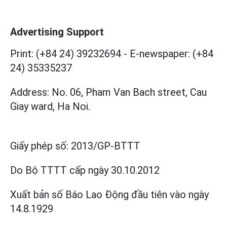
Advertising Support
Print: (+84 24) 39232694
-
E-newspaper: (+84
24) 35335237
Address: No. 06, Pham Van Bach street, Cau
Giay ward, Ha Noi.
Giấy phép số:
2013/GP-BTTT
Do Bộ TTTT cấp
ngày 30.10.2012
Xuất bản số Báo Lao Động đầu tiên vào ngày
14.8.1929