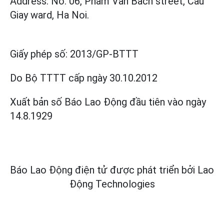
Address: No. 06, Pham Van Bach street, Cau
Giay ward, Ha Noi.
Giấy phép số:
2013/GP-BTTT
Do Bộ TTTT cấp
ngày 30.10.2012
Xuất bản số Báo Lao Động đầu tiên vào ngày
14.8.1929
Báo Lao Động điện tử được phát triển bởi
Lao
Động Technologies