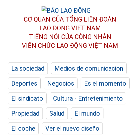
CƠ QUAN CỦA TỔNG LIÊN ĐOÀN
LAO ĐỘNG VIỆT NAM
TIẾNG NÓI CỦA CÔNG NHÂN
VIÊN CHỨC LAO ĐỘNG
VIỆT NAM
La sociedad
Medios de comunicacion
Deportes
Negocios
Es el momento
El sindicato
Cultura - Entretenimiento
Propiedad
Salud
El mundo
El coche
Ver el nuevo diseño