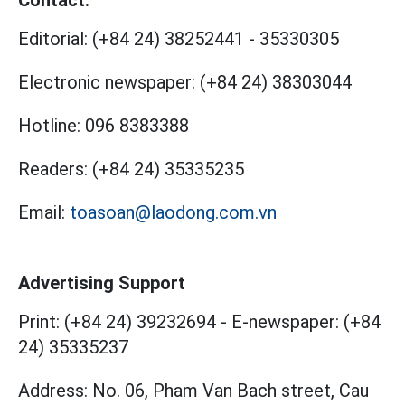
Contact:
Editorial:
(+84 24) 38252441
-
35330305
Electronic newspaper:
(+84 24) 38303044
Hotline:
096 8383388
Readers:
(+84 24) 35335235
Email:
toasoan@laodong.com.vn
Advertising Support
Print: (+84 24) 39232694
-
E-newspaper: (+84
24) 35335237
Address: No. 06, Pham Van Bach street, Cau