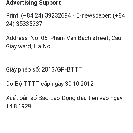
Advertising Support
Print: (+84 24) 39232694
-
E-newspaper: (+84
24) 35335237
Address: No. 06, Pham Van Bach street, Cau
Giay ward, Ha Noi.
Giấy phép số:
2013/GP-BTTT
Do Bộ TTTT cấp
ngày 30.10.2012
Xuất bản số Báo Lao Động đầu tiên vào ngày
14.8.1929