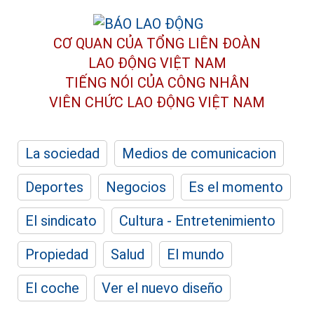
CƠ QUAN CỦA TỔNG LIÊN ĐOÀN
LAO ĐỘNG VIỆT NAM
TIẾNG NÓI CỦA CÔNG NHÂN
VIÊN CHỨC LAO ĐỘNG
VIỆT NAM
La sociedad
Medios de comunicacion
Deportes
Negocios
Es el momento
El sindicato
Cultura - Entretenimiento
Propiedad
Salud
El mundo
El coche
Ver el nuevo diseño