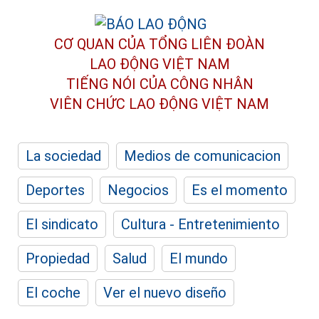
CƠ QUAN CỦA TỔNG LIÊN ĐOÀN
LAO ĐỘNG VIỆT NAM
TIẾNG NÓI CỦA CÔNG NHÂN
VIÊN CHỨC LAO ĐỘNG
VIỆT NAM
La sociedad
Medios de comunicacion
Deportes
Negocios
Es el momento
El sindicato
Cultura - Entretenimiento
Propiedad
Salud
El mundo
El coche
Ver el nuevo diseño