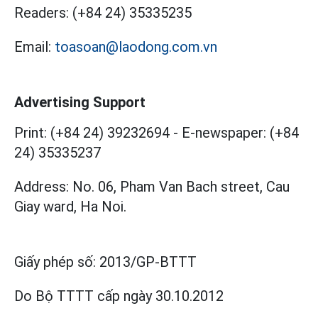
Readers:
(+84 24) 35335235
Email:
toasoan@laodong.com.vn
Advertising Support
Print: (+84 24) 39232694
-
E-newspaper: (+84
24) 35335237
Address: No. 06, Pham Van Bach street, Cau
Giay ward, Ha Noi.
Giấy phép số:
2013/GP-BTTT
Do Bộ TTTT cấp
ngày 30.10.2012