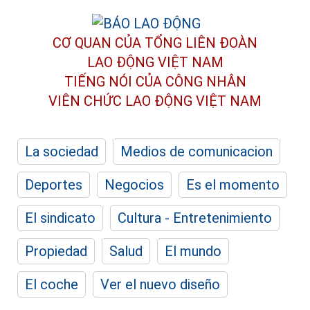
CƠ QUAN CỦA TỔNG LIÊN ĐOÀN
LAO ĐỘNG VIỆT NAM
TIẾNG NÓI CỦA CÔNG NHÂN
VIÊN CHỨC LAO ĐỘNG
VIỆT NAM
La sociedad
Medios de comunicacion
Deportes
Negocios
Es el momento
El sindicato
Cultura - Entretenimiento
Propiedad
Salud
El mundo
El coche
Ver el nuevo diseño