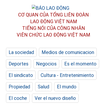
CƠ QUAN CỦA TỔNG LIÊN ĐOÀN
LAO ĐỘNG VIỆT NAM
TIẾNG NÓI CỦA CÔNG NHÂN
VIÊN CHỨC LAO ĐỘNG
VIỆT NAM
La sociedad
Medios de comunicacion
Deportes
Negocios
Es el momento
El sindicato
Cultura - Entretenimiento
Propiedad
Salud
El mundo
El coche
Ver el nuevo diseño