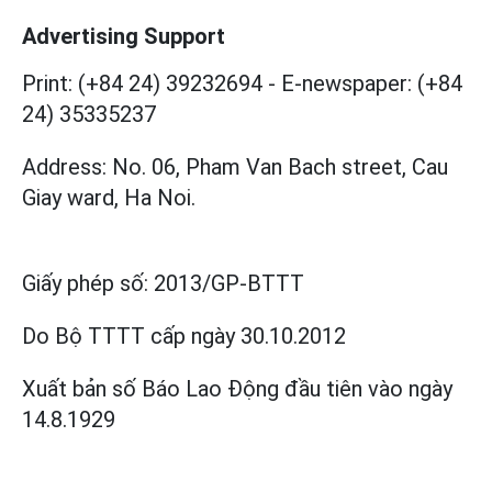
Advertising Support
Print: (+84 24) 39232694
-
E-newspaper: (+84
24) 35335237
Address: No. 06, Pham Van Bach street, Cau
Giay ward, Ha Noi.
Giấy phép số:
2013/GP-BTTT
Do Bộ TTTT cấp
ngày 30.10.2012
Xuất bản số Báo Lao Động đầu tiên vào ngày
14.8.1929