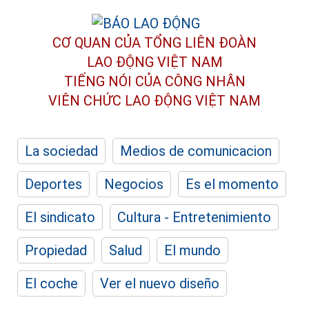
CƠ QUAN CỦA TỔNG LIÊN ĐOÀN
LAO ĐỘNG VIỆT NAM
TIẾNG NÓI CỦA CÔNG NHÂN
VIÊN CHỨC LAO ĐỘNG
VIỆT NAM
La sociedad
Medios de comunicacion
Deportes
Negocios
Es el momento
El sindicato
Cultura - Entretenimiento
Propiedad
Salud
El mundo
El coche
Ver el nuevo diseño