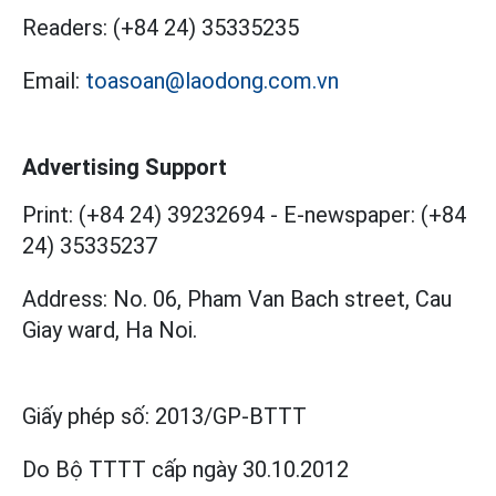
Readers:
(+84 24) 35335235
Email:
toasoan@laodong.com.vn
Advertising Support
Print: (+84 24) 39232694
-
E-newspaper: (+84
24) 35335237
Address: No. 06, Pham Van Bach street, Cau
Giay ward, Ha Noi.
Giấy phép số:
2013/GP-BTTT
Do Bộ TTTT cấp
ngày 30.10.2012