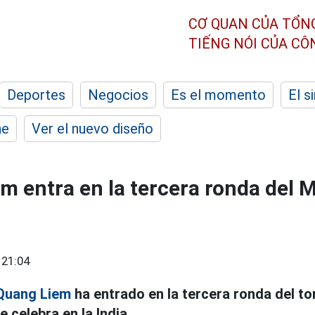
CƠ QUAN CỦA TỔN
TIẾNG NÓI CỦA C
Deportes
Negocios
Es el momento
El s
he
Ver el nuevo diseño
m entra en la tercera ronda del 
 21:04
Quang Liem
ha entrado en la tercera ronda del to
 celebra en la India.