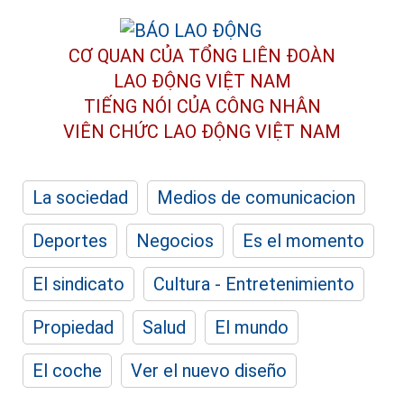
CƠ QUAN CỦA TỔNG LIÊN ĐOÀN
LAO ĐỘNG VIỆT NAM
TIẾNG NÓI CỦA CÔNG NHÂN
VIÊN CHỨC LAO ĐỘNG
VIỆT NAM
La sociedad
Medios de comunicacion
Deportes
Negocios
Es el momento
El sindicato
Cultura - Entretenimiento
Propiedad
Salud
El mundo
El coche
Ver el nuevo diseño