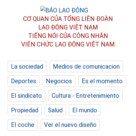
CƠ QUAN CỦA TỔNG LIÊN ĐOÀN
LAO ĐỘNG VIỆT NAM
TIẾNG NÓI CỦA CÔNG NHÂN
VIÊN CHỨC LAO ĐỘNG
VIỆT NAM
La sociedad
Medios de comunicacion
Deportes
Negocios
Es el momento
El sindicato
Cultura - Entretenimiento
Propiedad
Salud
El mundo
El coche
Ver el nuevo diseño