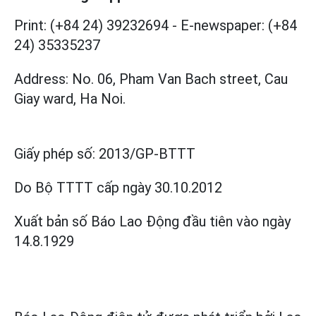
Print: (+84 24) 39232694
-
E-newspaper: (+84
24) 35335237
Address: No. 06, Pham Van Bach street, Cau
Giay ward, Ha Noi.
Giấy phép số:
2013/GP-BTTT
Do Bộ TTTT cấp
ngày 30.10.2012
Xuất bản số Báo Lao Động đầu tiên vào ngày
14.8.1929