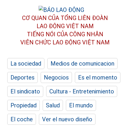
CƠ QUAN CỦA TỔNG LIÊN ĐOÀN
LAO ĐỘNG VIỆT NAM
TIẾNG NÓI CỦA CÔNG NHÂN
VIÊN CHỨC LAO ĐỘNG
VIỆT NAM
La sociedad
Medios de comunicacion
Deportes
Negocios
Es el momento
El sindicato
Cultura - Entretenimiento
Propiedad
Salud
El mundo
El coche
Ver el nuevo diseño