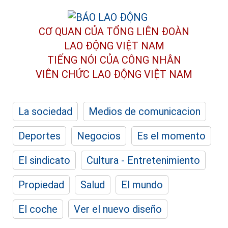
CƠ QUAN CỦA TỔNG LIÊN ĐOÀN
LAO ĐỘNG VIỆT NAM
TIẾNG NÓI CỦA CÔNG NHÂN
VIÊN CHỨC LAO ĐỘNG
VIỆT NAM
La sociedad
Medios de comunicacion
Deportes
Negocios
Es el momento
El sindicato
Cultura - Entretenimiento
Propiedad
Salud
El mundo
El coche
Ver el nuevo diseño