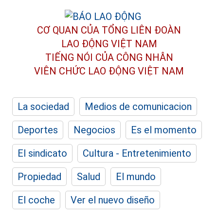
CƠ QUAN CỦA TỔNG LIÊN ĐOÀN
LAO ĐỘNG VIỆT NAM
TIẾNG NÓI CỦA CÔNG NHÂN
VIÊN CHỨC LAO ĐỘNG
VIỆT NAM
La sociedad
Medios de comunicacion
Deportes
Negocios
Es el momento
El sindicato
Cultura - Entretenimiento
Propiedad
Salud
El mundo
El coche
Ver el nuevo diseño