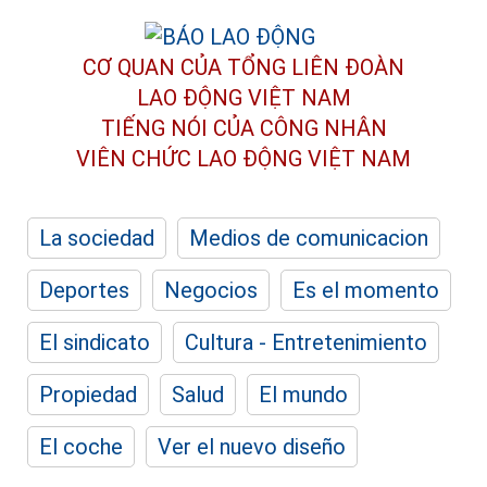
CƠ QUAN CỦA TỔNG LIÊN ĐOÀN
LAO ĐỘNG VIỆT NAM
TIẾNG NÓI CỦA CÔNG NHÂN
VIÊN CHỨC LAO ĐỘNG
VIỆT NAM
La sociedad
Medios de comunicacion
Deportes
Negocios
Es el momento
El sindicato
Cultura - Entretenimiento
Propiedad
Salud
El mundo
El coche
Ver el nuevo diseño