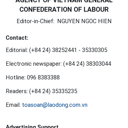
AGENCY OF VIETNAM GENERAL
CONFEDERATION OF LABOUR
Editor-in-Chief:
NGUYEN NGOC HIEN
Contact:
Editorial:
(+84 24) 38252441
-
35330305
Electronic newspaper:
(+84 24) 38303044
Hotline:
096 8383388
Readers:
(+84 24) 35335235
Email:
toasoan@laodong.com.vn
Advertising Support