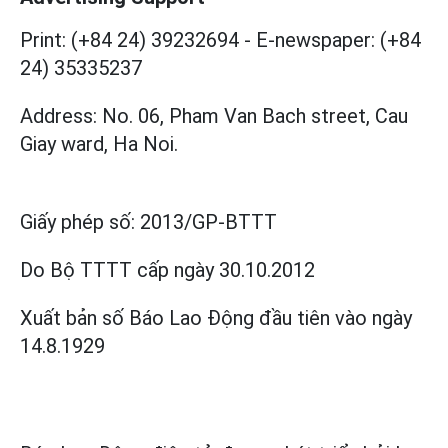
Print: (+84 24) 39232694
-
E-newspaper: (+84
24) 35335237
Address: No. 06, Pham Van Bach street, Cau
Giay ward, Ha Noi.
Giấy phép số:
2013/GP-BTTT
Do Bộ TTTT cấp
ngày 30.10.2012
Xuất bản số Báo Lao Động đầu tiên vào ngày
14.8.1929