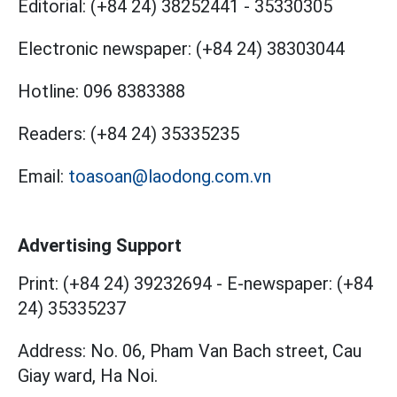
Editorial:
(+84 24) 38252441
-
35330305
Electronic newspaper:
(+84 24) 38303044
Hotline:
096 8383388
Readers:
(+84 24) 35335235
Email:
toasoan@laodong.com.vn
Advertising Support
Print: (+84 24) 39232694
-
E-newspaper: (+84
24) 35335237
Address: No. 06, Pham Van Bach street, Cau
Giay ward, Ha Noi.