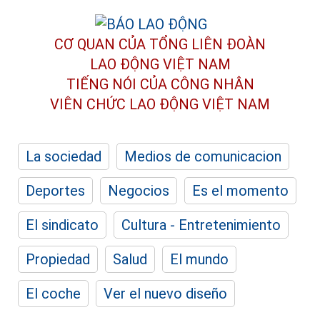
CƠ QUAN CỦA TỔNG LIÊN ĐOÀN
LAO ĐỘNG VIỆT NAM
TIẾNG NÓI CỦA CÔNG NHÂN
VIÊN CHỨC LAO ĐỘNG
VIỆT NAM
La sociedad
Medios de comunicacion
Deportes
Negocios
Es el momento
El sindicato
Cultura - Entretenimiento
Propiedad
Salud
El mundo
El coche
Ver el nuevo diseño