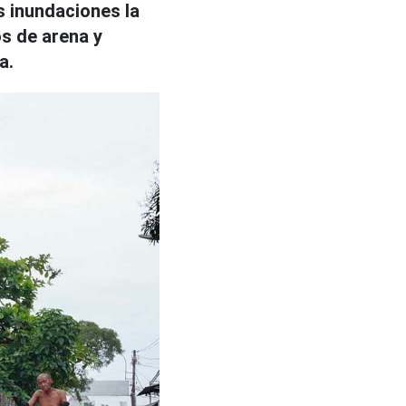
s inundaciones la
s de arena y
a.