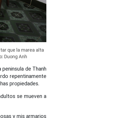
tar que la marea alta
to: Duong Anh
a peninsula de Thanh
ordo repentinamente
chas propiedades.
 adultos se mueven a
cosas y mis armarios