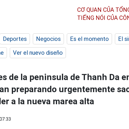
CƠ QUAN CỦA TỔN
TIẾNG NÓI CỦA C
Deportes
Negocios
Es el momento
El s
he
Ver el nuevo diseño
es de la peninsula de Thanh Da 
tan preparando urgentemente sac
er a la nueva marea alta
07:33