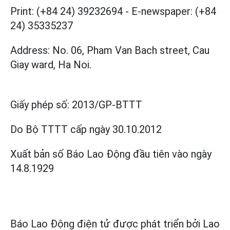
Print: (+84 24) 39232694
-
E-newspaper: (+84
24) 35335237
Address: No. 06, Pham Van Bach street, Cau
Giay ward, Ha Noi.
Giấy phép số:
2013/GP-BTTT
Do Bộ TTTT cấp
ngày 30.10.2012
Xuất bản số Báo Lao Động đầu tiên vào ngày
14.8.1929
Báo Lao Động điện tử được phát triển bởi
Lao