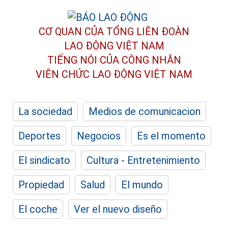
CƠ QUAN CỦA TỔNG LIÊN ĐOÀN
LAO ĐỘNG VIỆT NAM
TIẾNG NÓI CỦA CÔNG NHÂN
VIÊN CHỨC LAO ĐỘNG
VIỆT NAM
La sociedad
Medios de comunicacion
Deportes
Negocios
Es el momento
El sindicato
Cultura - Entretenimiento
Propiedad
Salud
El mundo
El coche
Ver el nuevo diseño