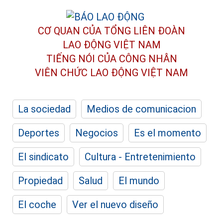
CƠ QUAN CỦA TỔNG LIÊN ĐOÀN
LAO ĐỘNG VIỆT NAM
TIẾNG NÓI CỦA CÔNG NHÂN
VIÊN CHỨC LAO ĐỘNG
VIỆT NAM
La sociedad
Medios de comunicacion
Deportes
Negocios
Es el momento
El sindicato
Cultura - Entretenimiento
Propiedad
Salud
El mundo
El coche
Ver el nuevo diseño