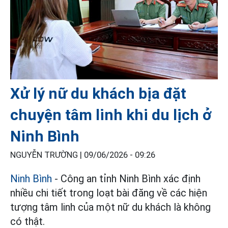
Xử lý nữ du khách bịa đặt
chuyện tâm linh khi du lịch ở
Ninh Bình
NGUYỄN TRƯỜNG |
09/06/2026 - 09:26
Ninh Bình
- Công an tỉnh Ninh Bình xác định
nhiều chi tiết trong loạt bài đăng về các hiện
tượng tâm linh của một nữ du khách là không
có thật.