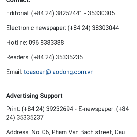
Editorial:
(+84 24) 38252441
-
35330305
Electronic newspaper:
(+84 24) 38303044
Hotline:
096 8383388
Readers:
(+84 24) 35335235
Email:
toasoan@laodong.com.vn
Advertising Support
Print: (+84 24) 39232694
-
E-newspaper: (+84
24) 35335237
Address: No. 06, Pham Van Bach street, Cau