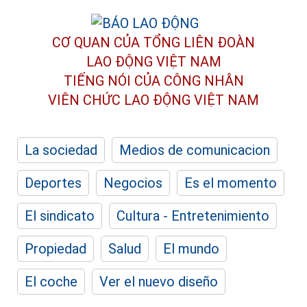
CƠ QUAN CỦA TỔNG LIÊN ĐOÀN
LAO ĐỘNG VIỆT NAM
TIẾNG NÓI CỦA CÔNG NHÂN
VIÊN CHỨC LAO ĐỘNG
VIỆT NAM
La sociedad
Medios de comunicacion
Deportes
Negocios
Es el momento
El sindicato
Cultura - Entretenimiento
Propiedad
Salud
El mundo
El coche
Ver el nuevo diseño