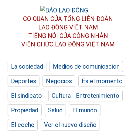
CƠ QUAN CỦA TỔNG LIÊN ĐOÀN
LAO ĐỘNG VIỆT NAM
TIẾNG NÓI CỦA CÔNG NHÂN
VIÊN CHỨC LAO ĐỘNG
VIỆT NAM
La sociedad
Medios de comunicacion
Deportes
Negocios
Es el momento
El sindicato
Cultura - Entretenimiento
Propiedad
Salud
El mundo
El coche
Ver el nuevo diseño