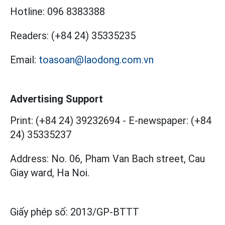
Hotline:
096 8383388
Readers:
(+84 24) 35335235
Email:
toasoan@laodong.com.vn
Advertising Support
Print: (+84 24) 39232694
-
E-newspaper: (+84
24) 35335237
Address: No. 06, Pham Van Bach street, Cau
Giay ward, Ha Noi.
Giấy phép số:
2013/GP-BTTT