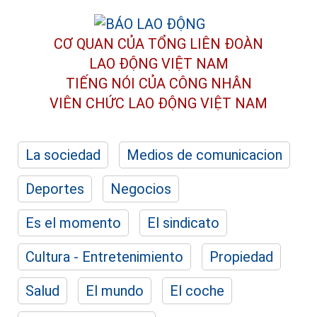
CƠ QUAN CỦA TỔNG LIÊN ĐOÀN
LAO ĐỘNG VIỆT NAM
TIẾNG NÓI CỦA CÔNG NHÂN
VIÊN CHỨC LAO ĐỘNG
VIỆT NAM
La sociedad
Medios de comunicacion
Deportes
Negocios
Es el momento
El sindicato
Cultura - Entretenimiento
Propiedad
Salud
El mundo
El coche