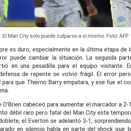
El Man City solo puede culparse a sí mismo. Foto: AFP
pre es duro, especialmente en la última etapa de
r puede cambiar la situación. La segunda parte
rtió en una pesadilla para el equipo visitante
defensa de repente se volvió frágil. El error pe
d para que Thierno Barry empatara, y ese fue el c
ena.
 O'Brien cabeceó para aumentar el marcador a 2-1
nto débil raro pero fatal del Man City esta tempo
oblete, el Everton se adelantó 3-1, sorprendiend
parado en silencio habla en parte del shock que t