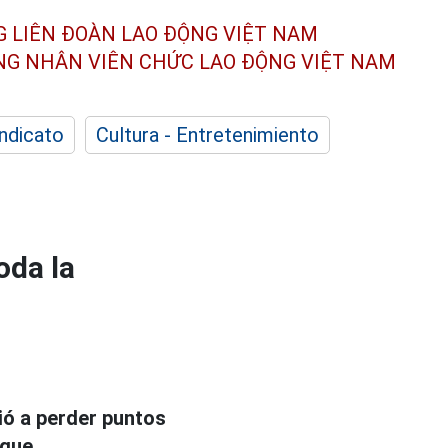
G LIÊN ĐOÀN
LAO ĐỘNG VIỆT NAM
ÔNG NHÂN
VIÊN CHỨC LAO ĐỘNG
VIỆT NAM
indicato
Cultura - Entretenimiento
oda la
ió a perder puntos
ague.