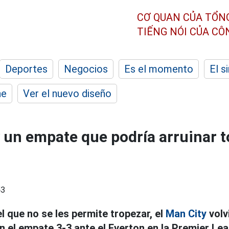
CƠ QUAN CỦA TỔN
TIẾNG NÓI CỦA C
Deportes
Negocios
Es el momento
El s
he
Ver el nuevo diseño
y un empate que podría arruinar t
53
l que no se les permite tropezar, el
Man City
volv
 el empate 3-3 ante el Everton en la Premier Le