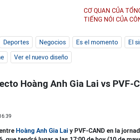
CƠ QUAN CỦA TỔN
TIẾNG NÓI CỦA C
Deportes
Negocios
Es el momento
El s
he
Ver el nuevo diseño
recto Hoàng Anh Gia Lai vs PVF-
16:39
 entre
Hoàng Anh Gia Lai
y PVF-CAND en la jornad
, que tendrá lugar a las 17:00 de hoy (10 de may