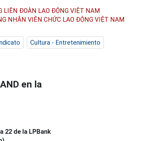
G LIÊN ĐOÀN
LAO ĐỘNG VIỆT NAM
ÔNG NHÂN
VIÊN CHỨC LAO ĐỘNG
VIỆT NAM
indicato
Cultura - Entretenimiento
CAND en la
a 22 de la LPBank
o).