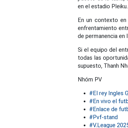
en el estadio Pleiku.
En un contexto en 
enfrentamiento ent
de permanencia en la
Si el equipo del e
todas las oportunid
supuesto, Thanh Nh
Nhóm PV
#El rey Ingles G
#En vivo el fut
#Enlace de futb
#Pvf-stand
#V.League 202