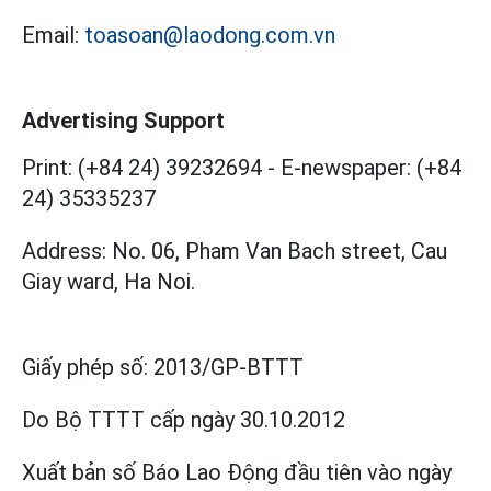
Email:
toasoan@laodong.com.vn
Advertising Support
Print: (+84 24) 39232694
-
E-newspaper: (+84
24) 35335237
Address: No. 06, Pham Van Bach street, Cau
Giay ward, Ha Noi.
Giấy phép số:
2013/GP-BTTT
Do Bộ TTTT cấp
ngày 30.10.2012
Xuất bản số Báo Lao Động đầu tiên vào ngày