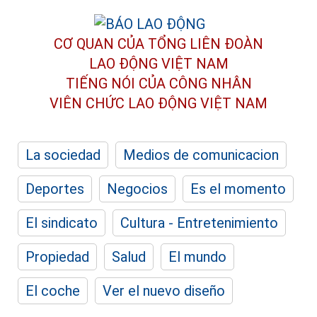
CƠ QUAN CỦA TỔNG LIÊN ĐOÀN
LAO ĐỘNG VIỆT NAM
TIẾNG NÓI CỦA CÔNG NHÂN
VIÊN CHỨC LAO ĐỘNG
VIỆT NAM
La sociedad
Medios de comunicacion
Deportes
Negocios
Es el momento
El sindicato
Cultura - Entretenimiento
Propiedad
Salud
El mundo
El coche
Ver el nuevo diseño