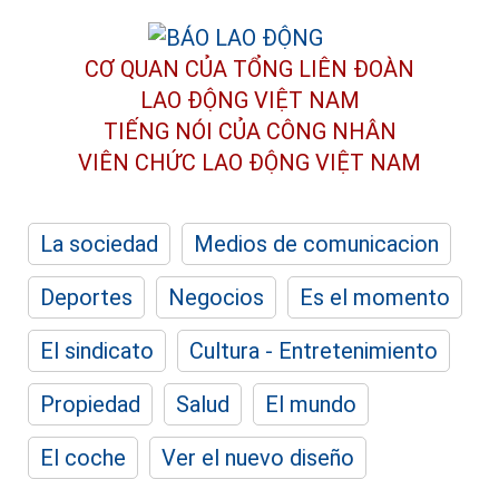
CƠ QUAN CỦA TỔNG LIÊN ĐOÀN
LAO ĐỘNG VIỆT NAM
TIẾNG NÓI CỦA CÔNG NHÂN
VIÊN CHỨC LAO ĐỘNG
VIỆT NAM
La sociedad
Medios de comunicacion
Deportes
Negocios
Es el momento
El sindicato
Cultura - Entretenimiento
Propiedad
Salud
El mundo
El coche
Ver el nuevo diseño