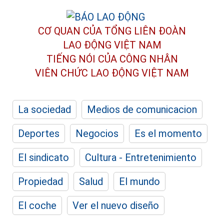
CƠ QUAN CỦA TỔNG LIÊN ĐOÀN
LAO ĐỘNG VIỆT NAM
TIẾNG NÓI CỦA CÔNG NHÂN
VIÊN CHỨC LAO ĐỘNG
VIỆT NAM
La sociedad
Medios de comunicacion
Deportes
Negocios
Es el momento
El sindicato
Cultura - Entretenimiento
Propiedad
Salud
El mundo
El coche
Ver el nuevo diseño