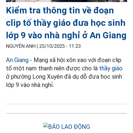
Kiểm tra thông tin về đoạn
clip tố thầy giáo đưa học sinh
lớp 9 vào nhà nghỉ ở An Giang
NGUYÊN ANH |
25/10/2025 - 11:23
An Giang
- Mạng xã hội xôn xao với đoạn clip
tố một nam thanh niên được cho là
thầy giáo
ở phường Long Xuyên đã dụ dỗ đưa học sinh
lớp 9 vào nhà nghỉ.