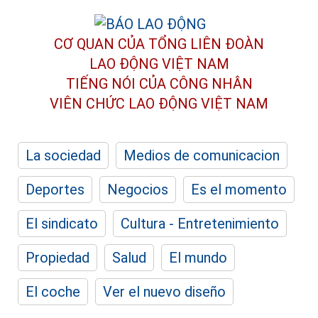
CƠ QUAN CỦA TỔNG LIÊN ĐOÀN
LAO ĐỘNG VIỆT NAM
TIẾNG NÓI CỦA CÔNG NHÂN
VIÊN CHỨC LAO ĐỘNG
VIỆT NAM
La sociedad
Medios de comunicacion
Deportes
Negocios
Es el momento
El sindicato
Cultura - Entretenimiento
Propiedad
Salud
El mundo
El coche
Ver el nuevo diseño