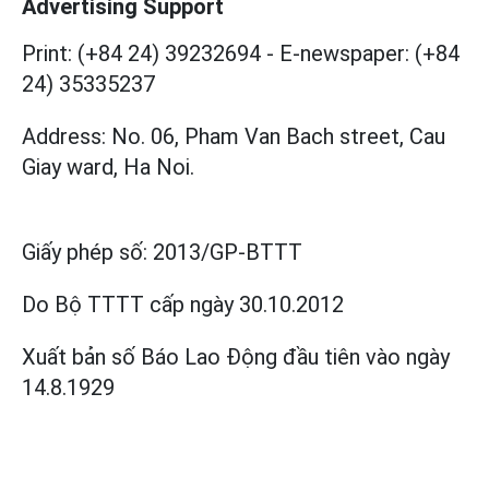
Advertising Support
Print: (+84 24) 39232694
-
E-newspaper: (+84
24) 35335237
Address: No. 06, Pham Van Bach street, Cau
Giay ward, Ha Noi.
Giấy phép số:
2013/GP-BTTT
Do Bộ TTTT cấp
ngày 30.10.2012
Xuất bản số Báo Lao Động đầu tiên vào ngày
14.8.1929