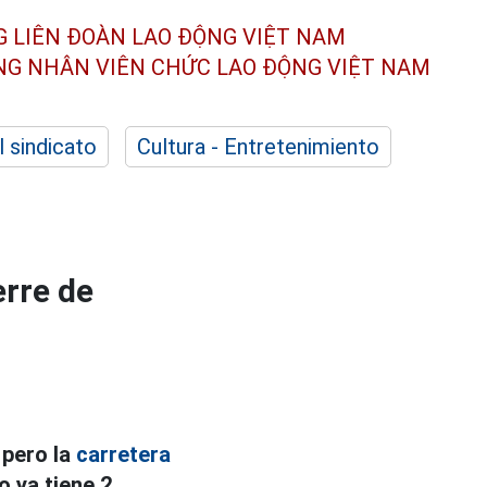
G LIÊN ĐOÀN
LAO ĐỘNG VIỆT NAM
ÔNG NHÂN
VIÊN CHỨC LAO ĐỘNG
VIỆT NAM
l sindicato
Cultura - Entretenimiento
erre de
 pero la
carretera
ọ ya tiene 2