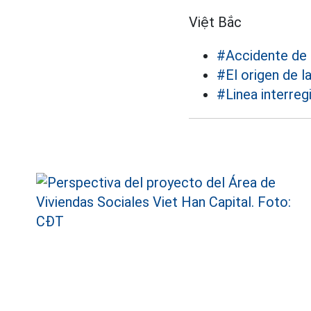
Việt Bắc
#Accidente de 
#El origen de la
#Linea interreg