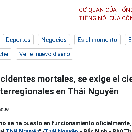
CƠ QUAN CỦA TỔN
TIẾNG NÓI CỦA C
Deportes
Negocios
Es el momento
E
che
Ver el nuevo diseño
cidentes mortales, se exige el ci
nterregionales en Thái Nguyên
8:09
no se ha puesto en funcionamiento oficialmente,
al
Thái Nguyên
">
Thái Nguyên
- Bắc Ninh - Phú Th