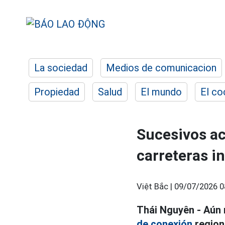
La sociedad
Medios de comunicacion
Propiedad
Salud
El mundo
El co
Sucesivos ac
carreteras i
Việt Bắc |
09/07/2026 0
Thái Nguyên - Aún 
de conexión
region