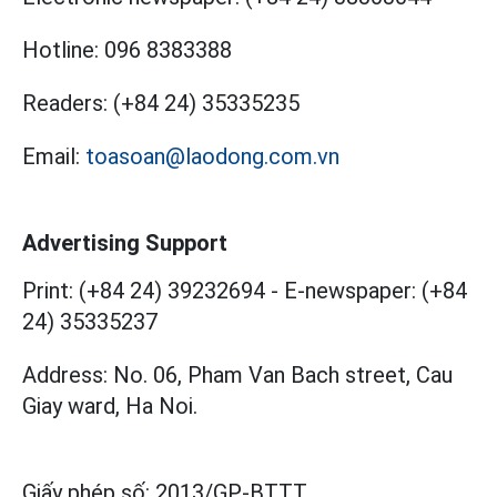
Hotline:
096 8383388
Readers:
(+84 24) 35335235
Email:
toasoan@laodong.com.vn
Advertising Support
Print: (+84 24) 39232694
-
E-newspaper: (+84
24) 35335237
Address: No. 06, Pham Van Bach street, Cau
Giay ward, Ha Noi.
Giấy phép số:
2013/GP-BTTT