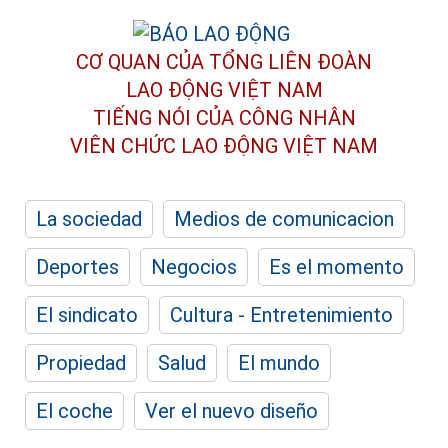
CƠ QUAN CỦA TỔNG LIÊN ĐOÀN
LAO ĐỘNG VIỆT NAM
TIẾNG NÓI CỦA CÔNG NHÂN
VIÊN CHỨC LAO ĐỘNG
VIỆT NAM
La sociedad
Medios de comunicacion
Deportes
Negocios
Es el momento
El sindicato
Cultura - Entretenimiento
Propiedad
Salud
El mundo
El coche
Ver el nuevo diseño