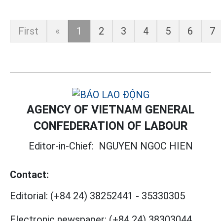
First
«
1
2
3
4
5
6
7
AGENCY OF VIETNAM GENERAL
CONFEDERATION OF LABOUR
Editor-in-Chief:
NGUYEN NGOC HIEN
Contact:
Editorial:
(+84 24) 38252441
-
35330305
Electronic newspaper:
(+84 24) 38303044