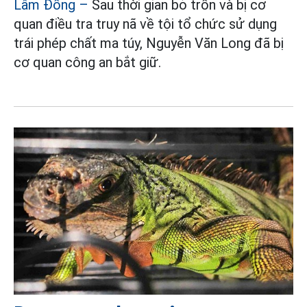
Lâm Đồng –
Sau thời gian bỏ trốn và bị cơ
quan điều tra truy nã về tội tổ chức sử dụng
trái phép chất ma túy, Nguyễn Văn Long đã bị
cơ quan công an bắt giữ.