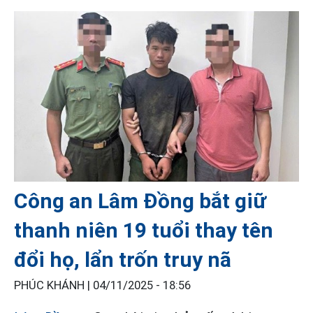
Công an Lâm Đồng bắt giữ
thanh niên 19 tuổi thay tên
đổi họ, lẩn trốn truy nã
PHÚC KHÁNH |
04/11/2025 - 18:56