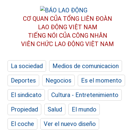
CƠ QUAN CỦA TỔNG LIÊN ĐOÀN
LAO ĐỘNG VIỆT NAM
TIẾNG NÓI CỦA CÔNG NHÂN
VIÊN CHỨC LAO ĐỘNG
VIỆT NAM
La sociedad
Medios de comunicacion
Deportes
Negocios
Es el momento
El sindicato
Cultura - Entretenimiento
Propiedad
Salud
El mundo
El coche
Ver el nuevo diseño