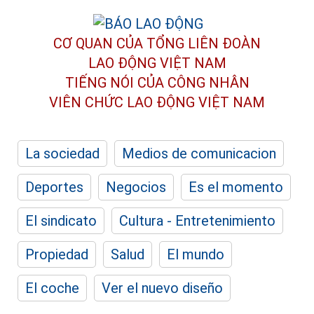
CƠ QUAN CỦA TỔNG LIÊN ĐOÀN
LAO ĐỘNG VIỆT NAM
TIẾNG NÓI CỦA CÔNG NHÂN
VIÊN CHỨC LAO ĐỘNG
VIỆT NAM
La sociedad
Medios de comunicacion
Deportes
Negocios
Es el momento
El sindicato
Cultura - Entretenimiento
Propiedad
Salud
El mundo
El coche
Ver el nuevo diseño