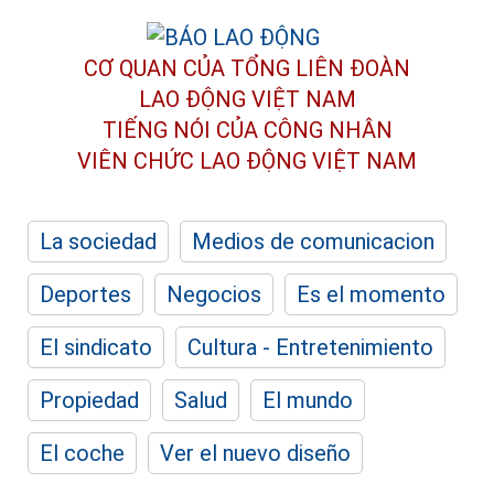
CƠ QUAN CỦA TỔNG LIÊN ĐOÀN
LAO ĐỘNG VIỆT NAM
TIẾNG NÓI CỦA CÔNG NHÂN
VIÊN CHỨC LAO ĐỘNG
VIỆT NAM
La sociedad
Medios de comunicacion
Deportes
Negocios
Es el momento
El sindicato
Cultura - Entretenimiento
Propiedad
Salud
El mundo
El coche
Ver el nuevo diseño