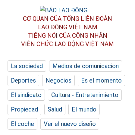
CƠ QUAN CỦA TỔNG LIÊN ĐOÀN
LAO ĐỘNG VIỆT NAM
TIẾNG NÓI CỦA CÔNG NHÂN
VIÊN CHỨC LAO ĐỘNG
VIỆT NAM
La sociedad
Medios de comunicacion
Deportes
Negocios
Es el momento
El sindicato
Cultura - Entretenimiento
Propiedad
Salud
El mundo
El coche
Ver el nuevo diseño