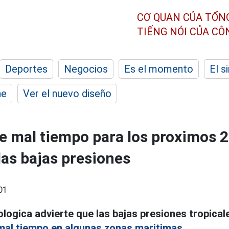
CƠ QUAN CỦA TỔN
TIẾNG NÓI CỦA C
Deportes
Negocios
Es el momento
El s
he
Ver el nuevo diseño
e mal tiempo para los proximos 2
y las bajas presiones
01
logica advierte que las bajas presiones tropical
mal tiempo en algunas zonas maritimas.