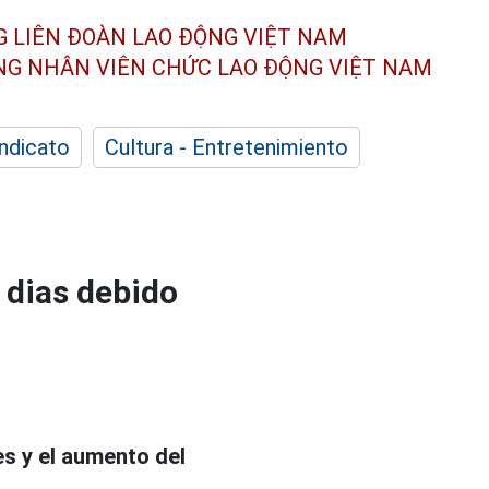
G LIÊN ĐOÀN
LAO ĐỘNG VIỆT NAM
ÔNG NHÂN
VIÊN CHỨC LAO ĐỘNG
VIỆT NAM
indicato
Cultura - Entretenimiento
 dias debido
es y el aumento del