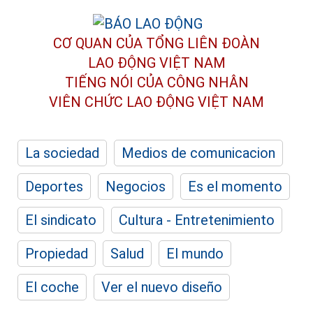
CƠ QUAN CỦA TỔNG LIÊN ĐOÀN
LAO ĐỘNG VIỆT NAM
TIẾNG NÓI CỦA CÔNG NHÂN
VIÊN CHỨC LAO ĐỘNG
VIỆT NAM
La sociedad
Medios de comunicacion
Deportes
Negocios
Es el momento
El sindicato
Cultura - Entretenimiento
Propiedad
Salud
El mundo
El coche
Ver el nuevo diseño