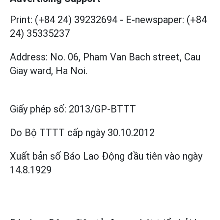
Print: (+84 24) 39232694
-
E-newspaper: (+84
24) 35335237
Address: No. 06, Pham Van Bach street, Cau
Giay ward, Ha Noi.
Giấy phép số:
2013/GP-BTTT
Do Bộ TTTT cấp
ngày 30.10.2012
Xuất bản số Báo Lao Động đầu tiên vào ngày
14.8.1929