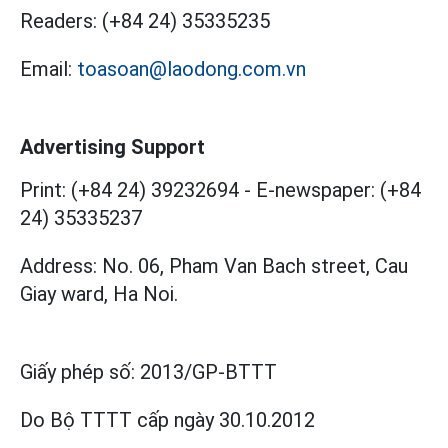
Readers:
(+84 24) 35335235
Email:
toasoan@laodong.com.vn
Advertising Support
Print: (+84 24) 39232694
-
E-newspaper: (+84
24) 35335237
Address: No. 06, Pham Van Bach street, Cau
Giay ward, Ha Noi.
Giấy phép số:
2013/GP-BTTT
Do Bộ TTTT cấp
ngày 30.10.2012