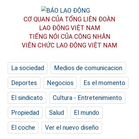
CƠ QUAN CỦA TỔNG LIÊN ĐOÀN
LAO ĐỘNG VIỆT NAM
TIẾNG NÓI CỦA CÔNG NHÂN
VIÊN CHỨC LAO ĐỘNG
VIỆT NAM
La sociedad
Medios de comunicacion
Deportes
Negocios
Es el momento
El sindicato
Cultura - Entretenimiento
Propiedad
Salud
El mundo
El coche
Ver el nuevo diseño